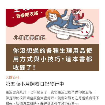
大陰百科
第五版小月飼養日記發行中
最近認真統計，七年過去了⋯我們最近已經準備印第五版！
但是即使校園講座廣發大獲好評，凱娜並沒有在月經教育停下
腳步，這個月再版時，我們就多做了部分修改～