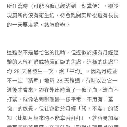
所狂瀉時（可能內褲已經沾到一點糞便），卻發
現廁所內沒有衛生紙，待會離開廁所後還有長長
的一天要度過，該怎麼辦？
這雖然不是最恰當的比喻，但近似於擁有月經經
驗的人曾有過或持續面臨的焦慮，這樣的焦慮平
均 28 天會發生一次，說「平均」，因為月經並
不一定「精準」地每 28 天輪迴，有時以為它一
週後才會來，卻在外出時流了一褲子血，流血不
打緊，就像沾到咖哩醬一樣平常，不用有「羞
愧」的感覺，但社會對於月經「髒、不潔」的認
知（比如月經來時不能拿香拜拜），就容易加深
當事者的羞愧感，在無法輕易取得生理用品的情