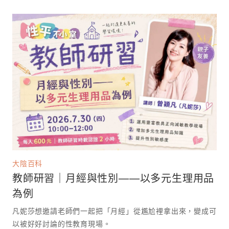
大陰百科
教師研習｜月經與性別——以多元生理用品
為例
凡妮莎想邀請老師們一起把「月經」從尷尬裡拿出來，變成可
以被好好討論的性教育現場。 ⁡