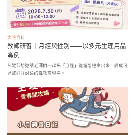
大陰百科
教師研習｜月經與性別——以多元生理用品
為例
凡妮莎想邀請老師們一起把「月經」從尷尬裡拿出來，變成可
以被好好討論的性教育現場。 ⁡