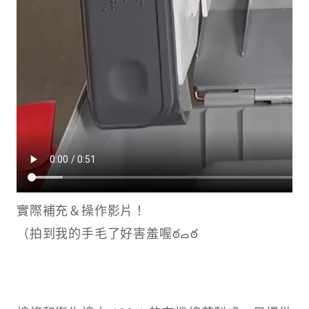
實際補充＆操作影片！
（拍到我的手毛了好害羞喔ఠࡇఠ