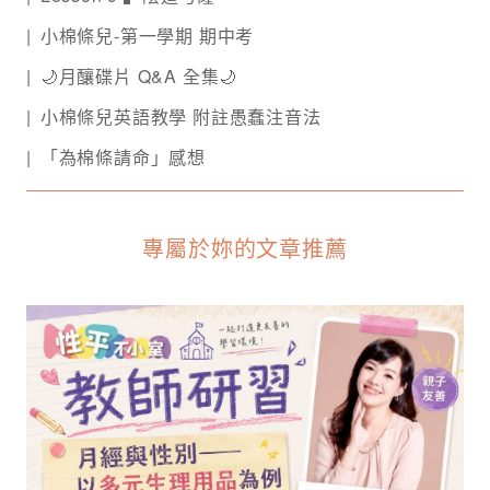
小棉條兒-第一學期 期中考
🌙月釀碟片 Q&A 全集🌙
小棉條兒英語教學 附註愚蠢注音法
「為棉條請命」感想
專屬於妳的文章推薦