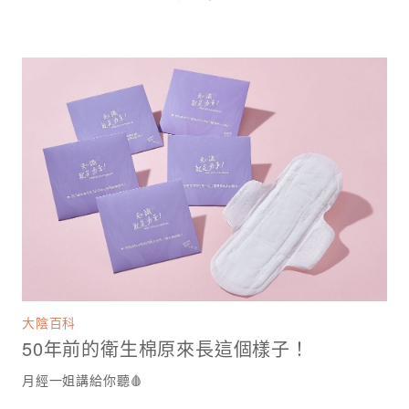
大陰百科
50年前的衛生棉原來長這個樣子！
月經一姐講給你聽🩸