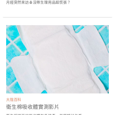
月經突然來訪🩸沒帶生理用品超慌張？
大陰百科
衛生棉吸收體實測影片