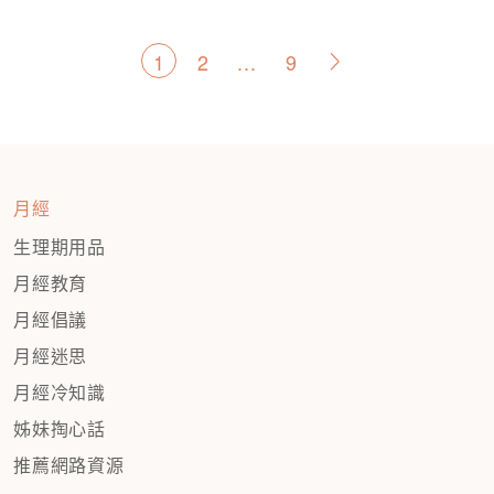
文
1
2
...
9
>
章
分
頁
月經
生理期用品
月經教育
月經倡議
月經迷思
月經冷知識
姊妹掏心話
推薦網路資源