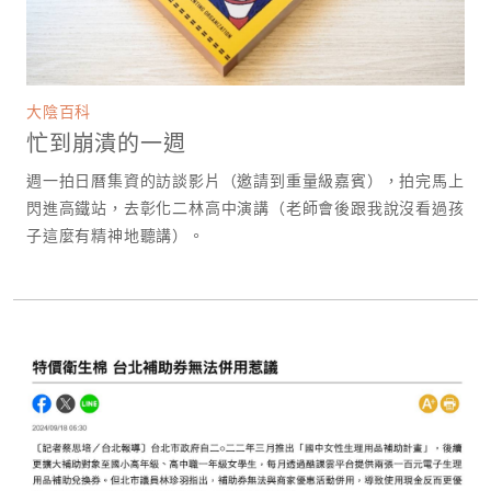
大陰百科
忙到崩潰的一週
週一拍日曆集資的訪談影片（邀請到重量級嘉賓），拍完馬上
閃進高鐵站，去彰化二林高中演講（老師會後跟我說沒看過孩
子這麼有精神地聽講）。