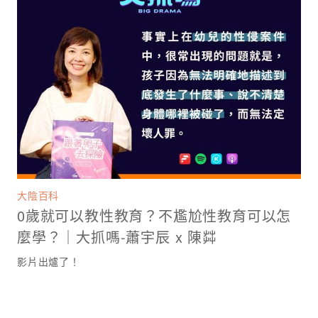
大陰百科
0歲就可以教性教育？不尷尬性教育可以怎
麼學？｜大抓嗎-蕭宇辰 x 陳茻
影片出爐了！