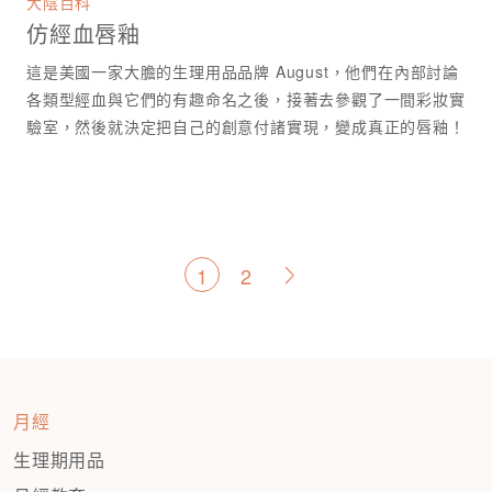
大陰百科
仿經血唇釉
這是美國一家大膽的生理用品品牌 August，他們在內部討論
各類型經血與它們的有趣命名之後，接著去參觀了一間彩妝實
驗室，然後就決定把自己的創意付諸實現，變成真正的唇釉！
文
1
2
>
章
分
頁
月經
生理期用品