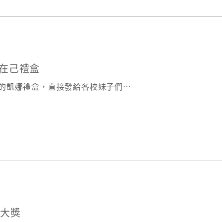
權在己禮盒
獎的凱娜禮盒，直接發給各校妹子們⋯
計大獎