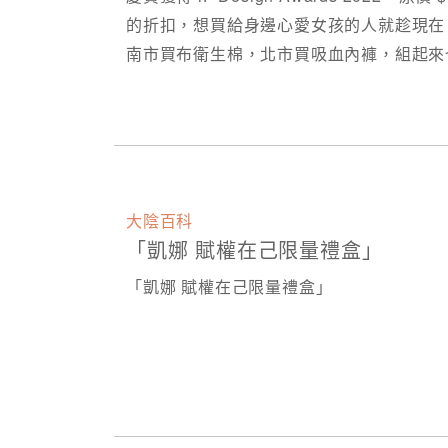
的折扣，想買給身邊心愛女孩的人就趁現在
南市買布衛生棉，北市買吸血內褲，組起來
大陰百科
「凱娜 賦權在己限量禮盒」
「凱娜 賦權在己限量禮盒」