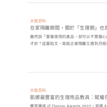
大陰百科
在家隔離期間，關於「生理期」也
雖然說「重複使用的產品，就可以不需擔心
才好？​ 這篇貼文，寫給正被隔離又遇到月
大陰百科
凱娜最豐富的生理用品教具：賦權在
慶賀獲得 iF Design Awards 2022​，