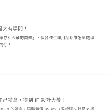
是大有學問！
庫存和丟棄的問題」，但各種生理用品都該怎麼處理
經的你！
己禮盒，得到 iF 設計大獎！
原價 $3300 的禮盒，限時特價 $2022​（很誇張～就是61折