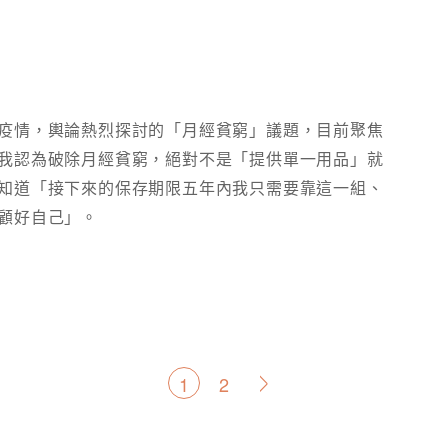
疫情，輿論熱烈探討的「月經貧窮」議題，目前聚焦
我認為破除月經貧窮，絕對不是「提供單一用品」就
知道「接下來的保存期限五年內我只需要靠這一組、
顧好自己」。​
文
1
2
>
章