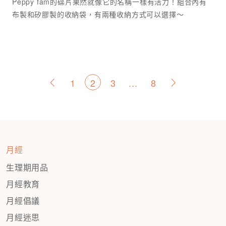
Peppy fam的碟片果然就像它的名稱一樣有活力！組合內有
布製和矽膠製的收納袋，有兩種收納方式可以選擇～
文
1
2
3
...
8
<
>
章
分
頁
月經
生理期用品
月經教育
月經倡議
月經迷思