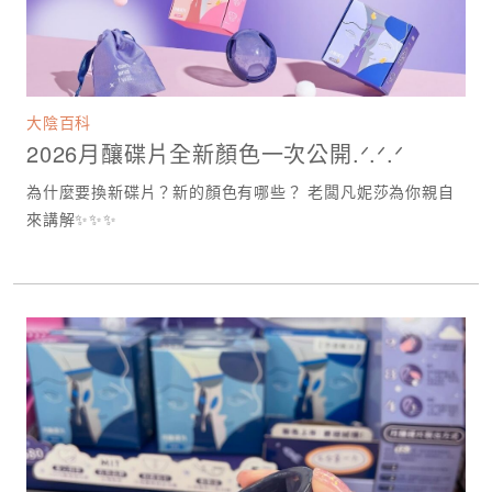
大陰百科
2026月釀碟片全新顏色一次公開.ᐟ.ᐟ.ᐟ
為什麼要換新碟片？新的顏色有哪些？ 老闆凡妮莎為你親自
來講解✨✨✨