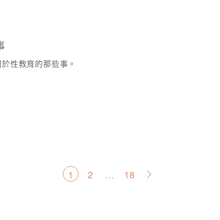
事
關於性教育的那些事。
文
1
2
...
18
>
章
分