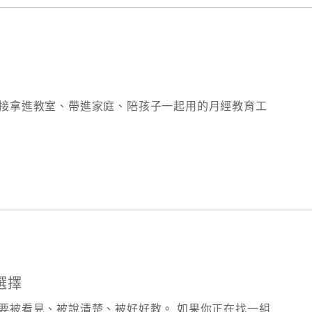
接拿進教室、帶進家庭、陪孩子一起用的月經教育工
選擇
要被看見、被說清楚、被好好教。 如果你正在找一組