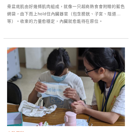
骨盆底肌由好幾條肌肉組成，就像一只超商熱食會附贈的藍色
網袋，由下而上hold住內臟器官（包含膀胱、子宮、陰道…
等）。收束的力量愈穩定，內臟就愈能待在原位。