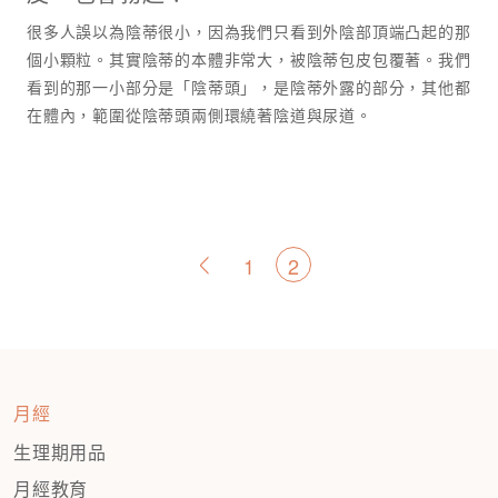
很多人誤以為陰蒂很小，因為我們只看到外陰部頂端凸起的那
個小顆粒。其實陰蒂的本體非常大，被陰蒂包皮包覆著。我們
看到的那一小部分是「陰蒂頭」，是陰蒂外露的部分，其他都
在體內，範圍從陰蒂頭兩側環繞著陰道與尿道。
文
1
2
<
章
分
頁
月經
生理期用品
月經教育