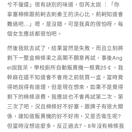
兮不復還」很有訣別的味道，但芮太說 ：「你
拿塞棉條跟荊軻去刺秦王的決心比，荊軻知道會
難過吧…」嗯，是沒錯，可是我真的很怕呀，每
個女生應該都很怕吧。
然後我就去試了，結果當然是失敗，而且立刻將
剩下一整盒棉條束之高閣不願意再試，事後Ang
el說我呆，學校廁所自動販賣機一根賣25￠，我
幹麻在還不知道會不會用之前就買一盒，當時覺
得她說得有道理，但是現在想來，如果不是覺得
剩下的棉條浪費，我應該也不會再試第二次、第
三次了吧，況且棉條好不好塞，跟牌子有很大關
係，誰知道販賣機的好不好用，又是否衛生呢?
但當時沒想這麼多，反正過去7、8年沒有棉條我