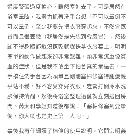
過度緊張過度擔心，雖然塞進去了，可是居然在
浴室暈眩，我努力抓著洗手台想「不可以暈倒不
可以暈倒，至少我要先把衣服穿起來，不然會感
冒而且很丟臉（我居然是先想到會感冒），然後
顧不得身體都還沒擦乾就趕快拿衣服套上，明明
簡單的動作做起來卻非常艱難，頭非常沉重像貧
血的症狀，但是我不敢坐下怕會真的暈過去，一
手撐住洗手台因為頭暈且剛剛塞棉條塞得腿痠幾
乎站不穩，好不容易穿好衣服，趕緊打開冷水洗
臉保持清醒，然後將浴室整理過後就立刻逃回房
間。芮太和學姐知道後都說：「塞棉條塞到要暈
倒，你大概也是史上第一人吧。」
事後我再仔細讀了棉條的使用說明，它開宗明義