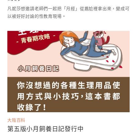
凡妮莎想邀請老師們一起把「月經」從尷尬裡拿出來，變成可
以被好好討論的性教育現場。 ⁡
大陰百科
第五版小月飼養日記發行中