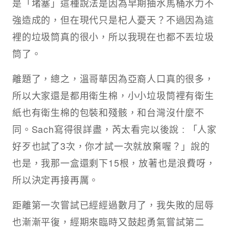
是「堵塞」這種說法是因為早期抽水馬桶水力不
強造成的，但在現代只是杞人憂天？不過因為這
裡的垃圾筒真的很小，所以我現在也都不丟垃圾
筒了。
離題了，總之，溫哥華因為亞裔人口真的很多，
所以大家還是都用衛生棉，小小垃圾筒裡有衛生
紙也有衛生棉的包裝和殘骸，和台灣沒什麼不
同。Sach寫得很詳盡，芮太看完以後說 : 「人家
好歹也試了3次，你才試一次就放棄喔？」說的
也是，我那一盒還剩下15根，放著也是浪費呀，
所以決定再接再厲。
距離第一次嘗試已經經過數月了，我失敗的屈辱
也漸漸平復，經期來臨時又鼓起勇氣嘗試第二