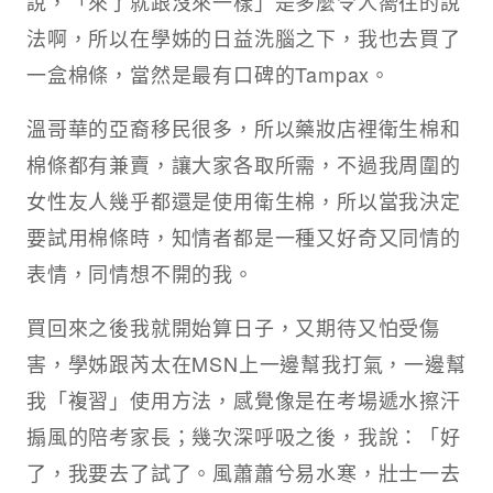
說，「來了就跟沒來一樣」是多麼令人嚮往的說
法啊，所以在學姊的日益洗腦之下，我也去買了
一盒棉條，當然是最有口碑的Tampax。
溫哥華的亞裔移民很多，所以藥妝店裡衛生棉和
棉條都有兼賣，讓大家各取所需，不過我周圍的
女性友人幾乎都還是使用衛生棉，所以當我決定
要試用棉條時，知情者都是一種又好奇又同情的
表情，同情想不開的我。
買回來之後我就開始算日子，又期待又怕受傷
害，學姊跟芮太在MSN上一邊幫我打氣，一邊幫
我「複習」使用方法，感覺像是在考場遞水擦汗
搧風的陪考家長；幾次深呼吸之後，我說：「好
了，我要去了試了。風蕭蕭兮易水寒，壯士一去