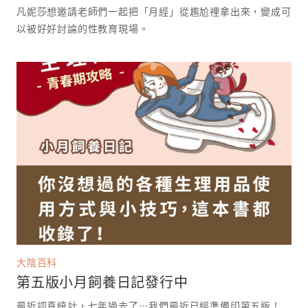
凡妮莎想邀請老師們一起把「月經」從尷尬裡拿出來，變成可
以被好好討論的性教育現場。 ⁡
大陰百科
第五版小月飼養日記發行中
最近認真統計，七年過去了⋯我們最近已經準備印第五版！