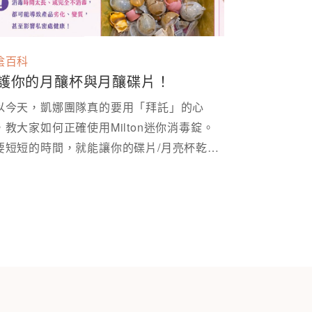
陰百科
護你的月釀杯與月釀碟片！
以今天，凱娜團隊真的要用「拜託」的心
，教大家如何正確使用Milton迷你消毒錠。
要短短的時間，就能讓你的碟片/月亮杯乾淨