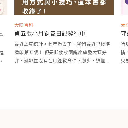
大陰百科
大
生
第五版小月飼養日記發行中
守
最近認真統計，七年過去了⋯我們最近已經準
所
備印第五版！ 但是即使校園講座廣發大獲好
情
裡
評，凱娜並沒有在月經教育停下腳步，這個月
只
拿出來，變成可以被好好討論的性教育現場。 ⁡
再版時，我們就多做了部分修改～