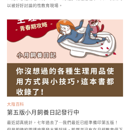
以被好好討論的性教育現場。 ⁡
大陰百科
第五版小月飼養日記發行中
最近認真統計，七年過去了⋯我們最近已經準備印第五版！
但是即使校園講座廣發大獲好評，凱娜並沒有在月經教育停下