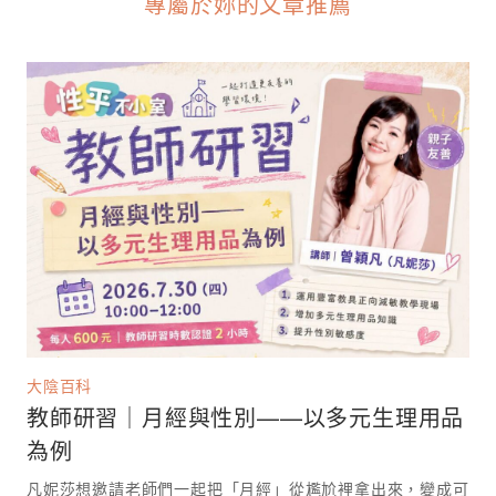
專屬於妳的文章推薦
大陰百科
教師研習｜月經與性別——以多元生理用品
為例
凡妮莎想邀請老師們一起把「月經」從尷尬裡拿出來，變成可