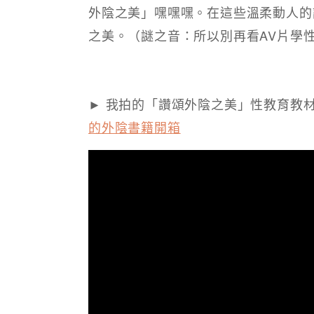
外陰之美」嘿嘿嘿。在這些溫柔動人的
之美。（謎之音：所以別再看AV片學性
► 我拍的「讚頌外陰之美」性教育教
的外陰書籍開箱​