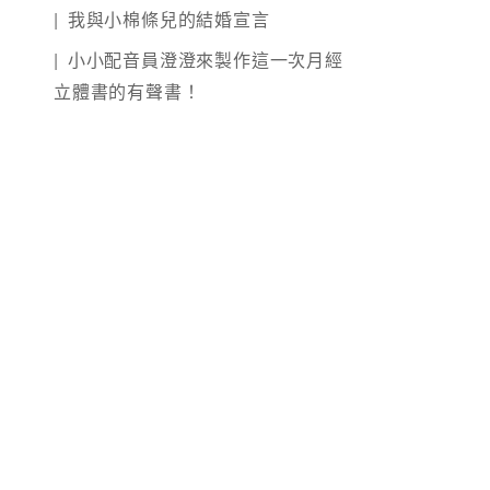
我與小棉條兒的結婚宣言
小小配音員澄澄來製作這一次月經
立體書的有聲書！