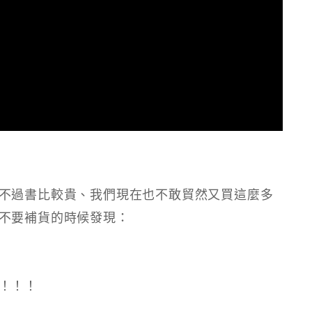
不過書比較貴、我們現在也不敢貿然又買這麼多
不要補貨的時候發現：​
！！！​