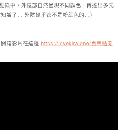
記錄中，外陰部自然呈現不同顏色，傳達出多元
知識了… 外陰幾乎都不是粉紅色的…）​
材開箱影片在這邊
https://lovekira.one/百萬點閱