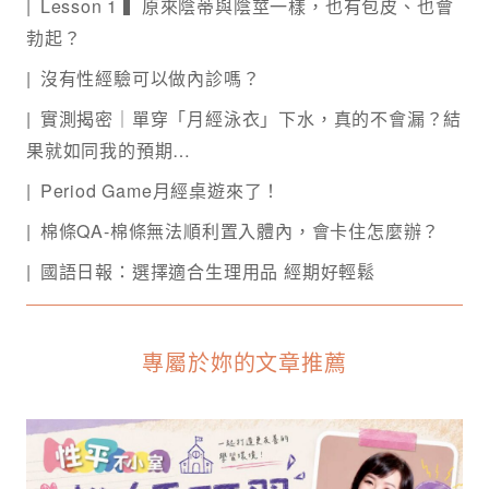
Lesson 1 ▍原來陰蒂與陰莖一樣，也有包皮、也會
勃起？
沒有性經驗可以做內診嗎？
實測揭密｜單穿「月經泳衣」下水，真的不會漏？結
果就如同我的預期…
Period Game月經桌遊來了！
棉條QA-棉條無法順利置入體內，會卡住怎麼辦？
國語日報：選擇適合生理用品 經期好輕鬆
專屬於妳的文章推薦