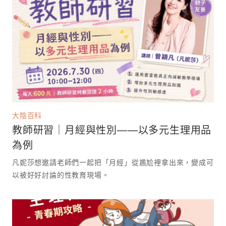
大陰百科
教師研習｜月經與性別——以多元生理用品
為例
凡妮莎想邀請老師們一起把「月經」從尷尬裡拿出來，變成可
以被好好討論的性教育現場。 ⁡