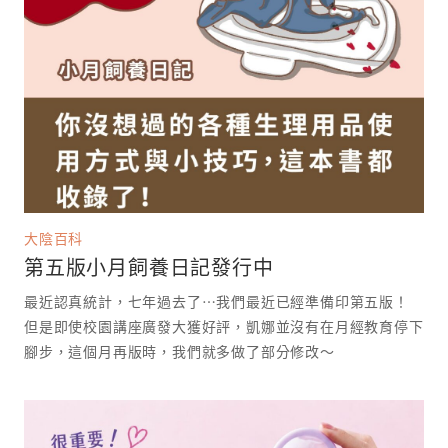
大陰百科
第五版小月飼養日記發行中
最近認真統計，七年過去了⋯我們最近已經準備印第五版！
但是即使校園講座廣發大獲好評，凱娜並沒有在月經教育停下
腳步，這個月再版時，我們就多做了部分修改～