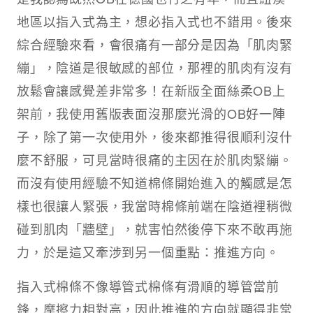
地區以指入式為主，想必指入式也不錯用。後來
綜合經驗來看，會很痛有一部分是因為「肌肉緊
繃」，陰道是很敏感的部位，那裡的肌肉有沒有
放鬆會讓感覺差非常多！在新版全面絲柔OB上
架前，我使用舊版表面沒那麼光滑的OB好一陣
子，除了第一次使用外，後來都推得很順利沒什
麼不舒服，可見當時很痛的主因在於肌肉緊繃。
而沒有使用經驗不知道棉條開始進入的觸感是怎
樣也很讓人緊張，我當時棉條前端在陰道裡稍微
碰到肌肉「牆壁」，就害怕然後停下來不敢再施
力，於是這又牽涉到另一個重點：推進方向。
指入式棉條不像導管式棉條有滑順的導管當前
鋒，摩擦力相對高，因此推進的方向就顯得非常