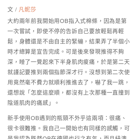
文 /
凡妮莎
大約兩年前我開始用OB指入式棉條，因為是第
一次嘗試，即使不停的告訴自己要放輕鬆再輕
鬆，身體還是不由自主的緊繃，結果弄了半個小
時才總算是宣告完成。可是後來發現推得不夠
深，睡了一覺起來下半身肌肉痠痛，於是第二天
就謹記要推到兩個指節深才行。沒想到第二次使
用竟然毫不費力就順利推進去了，嚇了我一跳，
還想說「怎麼這麼順，都沒有上次那種一直撞到
陰道肌肉的痛感」。
新手使用OB遇到的瓶頸不外乎這兩項：很痛、
很卡很難推。我自己一開始也有同樣的感觸，可
是我認為既然OB在德國也行之有年，而且紐澳