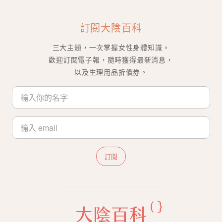
訂閱大陰百科
三大主題，一次掌握女性身體知識。
歡迎訂閱電子報，隨時獲得最新消息，
以及生理用品折價券。
訂閱