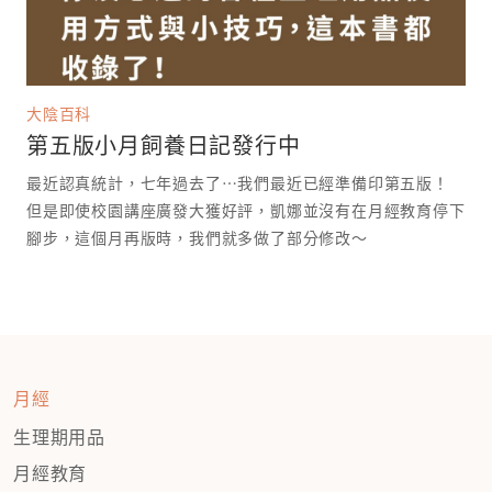
大陰百科
第五版小月飼養日記發行中
最近認真統計，七年過去了⋯我們最近已經準備印第五版！
但是即使校園講座廣發大獲好評，凱娜並沒有在月經教育停下
腳步，這個月再版時，我們就多做了部分修改～
月經
生理期用品
月經教育