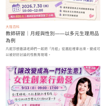
大陰百科
教師研習｜月經與性別——以多元生理用品
為例
凡妮莎想邀請老師們一起把「月經」從尷尬裡拿出來，變成可
以被好好討論的性教育現場。 ⁡