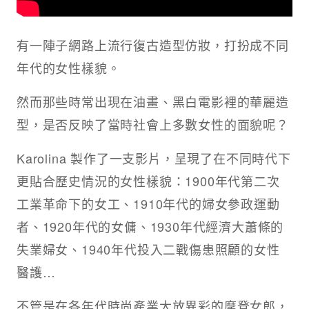
有一陣子網路上流行復古造型仿妝，打扮成不同
年代的女性樣貌。
然而那些時常出現在油畫、黑白電影裡的華麗造
型，是否反映了當時社會上多數女性的面貌呢？
Karolina 製作了一支影片，呈現了在不同時代下
更貼合歷史情況的女性樣貌：1900年代第二次
工業革命下的女工、1910年代的婦女參政運動
者、1920年代的女傭、1930年代經濟大蕭條的
失業婦女、1940年代投入二戰傷患照顧的女性
醫護…
不管是在各年代時尚產業大放異彩的摩登女郎，