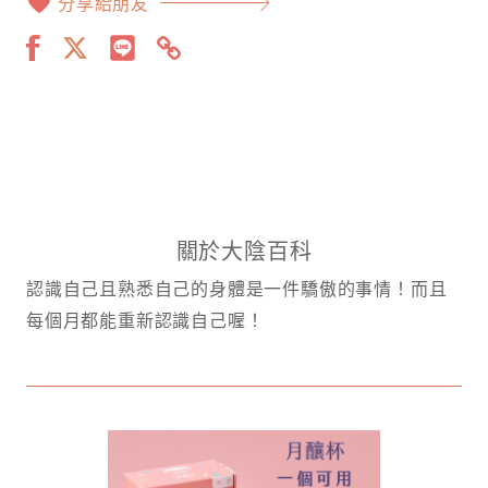
分享給朋友
關於大陰百科
認識自己且熟悉自己的身體是一件驕傲的事情！而且
每個月都能重新認識自己喔！