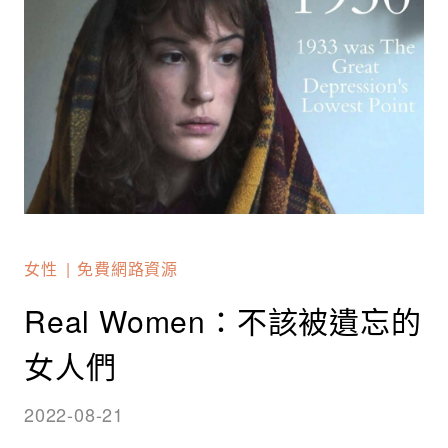
女性
免費網路資源
Real Women：不該被遺忘的
女人們
2022-08-21