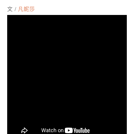
文 /
凡妮莎