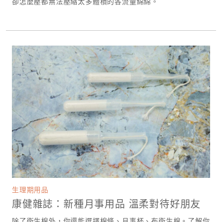
卻怎麼壓都無法壓縮太多體積的各流量綿綿。
生理期用品
康健雜誌：新種月事用品 溫柔對待好朋友
除了衛生棉外，你還能選擇棉條、月事杯、布衛生棉。了解你