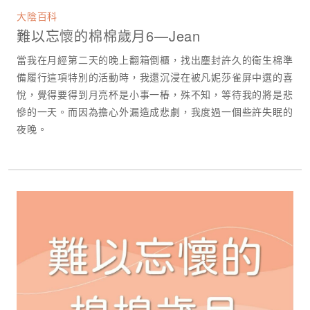
大陰百科
難以忘懷的棉棉歲月6—Jean
當我在月經第二天的晚上翻箱倒櫃，找出塵封許久的衛生棉準
備履行這項特別的活動時，我還沉浸在被凡妮莎雀屏中選的喜
悅，覺得要得到月亮杯是小事一樁，殊不知，等待我的將是悲
慘的一天。而因為擔心外漏造成悲劇，我度過一個些許失眠的
夜晚。