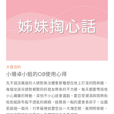
大陰百科
小珊卓小姐的OB使用心得
先不說沒痛過的人絕對無法體會那種想在地上打滾的悶與酸，
每個女孩兒絕對都贊同好朋友帶來的不方便。每天都要彆扭地
小心翼翼的移動，深怕不小心就會漏餡。要忍受潮濕與悶熱和
宛如紙尿布般不透氣的綿綿，經期長一點的還會長疹子。出國
若超過一個月，行李箱裡就要空出一大塊空間，裝明明很輕，