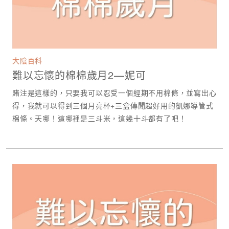
大陰百科
難以忘懷的棉棉歲月2—妮可
賭注是這樣的，只要我可以忍受一個經期不用棉條，並寫出心
得，我就可以得到三個月亮杯+三盒傳聞超好用的凱娜導管式
棉條。天哪！這哪裡是三斗米，這幾十斗都有了吧！