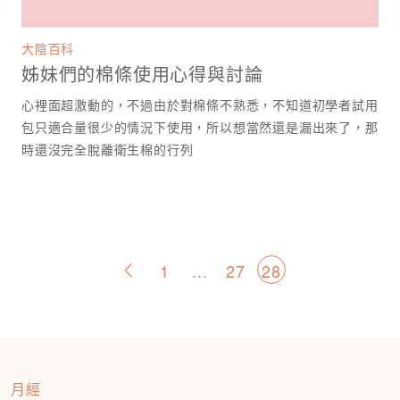
大陰百科
姊妹們的棉條使用心得與討論
心裡面超激動的，不過由於對棉條不熟悉，不知道初學者試用
包只適合量很少的情況下使用，所以想當然還是漏出來了，那
時還沒完全脫離衛生棉的行列
文
1
...
27
28
<
章
分
頁
月經