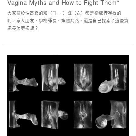
Vagina Myths and How to Fight Them”
大家關於性器官的知（ㄇㄧˊ）識（厶）都是從哪裡獲得的
呢，家人朋友、學校師長、媒體網路、還是自己探索？這些資
訊長怎麼樣呢？