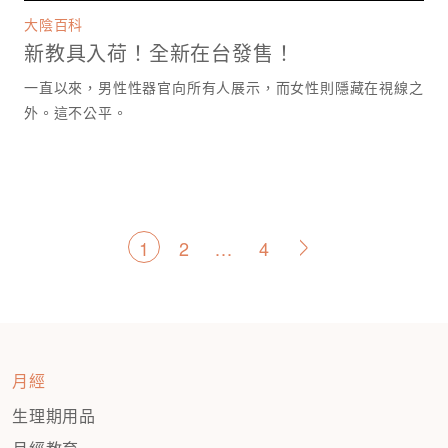
大陰百科
新教具入荷！全新在台發售！
一直以來，男性性器官向所有人展示，而女性則隱藏在視線之
外。這不公平。
文
1
2
...
4
>
章
分
頁
月經
生理期用品