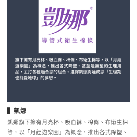
▍凱娜
凱娜旗下擁有⽉亮杯、吸⾎褲、棉條、布衛⽣棉
等，以「⽉經遊樂園」為概念，推出各式降塑、