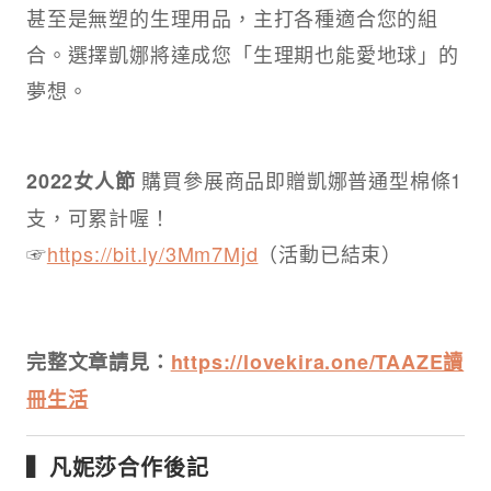
甚至是無塑的⽣理⽤品，主打各種適合您的組
合。選擇凱娜將達成您「⽣理期也能愛地球」的
夢想。
購買參展商品即贈凱娜普通型棉條1
2022女人節
支，可累計喔！
☞
https://bit.ly/3Mm7Mjd
（活動已結束）
完整文章請見：
https://lovekira.one/TAAZE讀
冊生活
▍凡妮莎合作後記