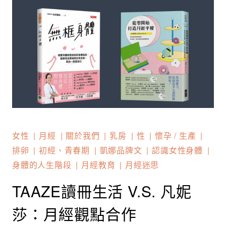
女性
月經
關於我們
乳房
性
懷孕 / 生產
排卵
初經、青春期
凱娜品牌文
認識女性身體
身體的人生階段
月經教育
月經迷思
TAAZE讀冊生活 V.S. 凡妮
莎：月經觀點合作