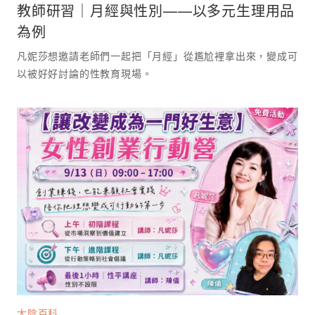
教師研習｜月經與性別——以多元生理用品
為例
凡妮莎想邀請老師們一起把「月經」從尷尬裡拿出來，變成可
以被好好討論的性教育現場。 ⁡
大陰百科