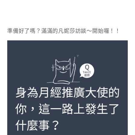
準備好了嗎？滿滿的凡妮莎訪談～開始囉！！