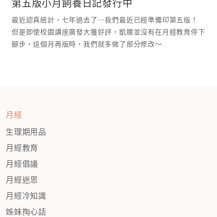
第五版小月飼養日記發行中
最近認真統計，七年過去了⋯我們最近已經準備印第五版！
但是即使校園講座廣發大獲好評，凱娜並沒有在月經教育停下
腳步，這個月再版時，我們就多做了部分修改～
月經
生理期用品
月經教育
月經倡議
月經迷思
月經冷知識
姊妹掏心話