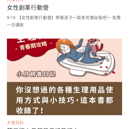
女性創業行動營
9/13 【女性創業行動營】帶著孩子一起來充實自我吧～ 免費
一日講座 ⁡
大陰百科