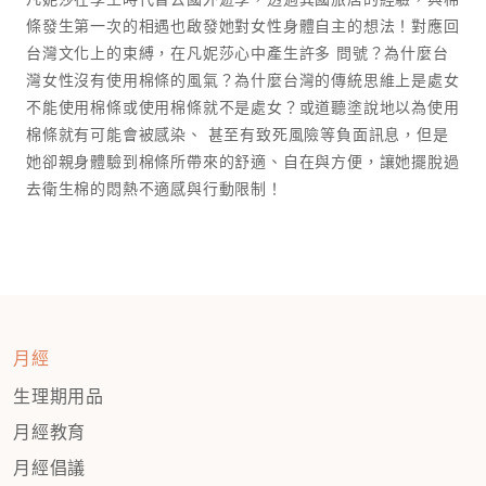
條發生第一次的相遇也啟發她對女性身體自主的想法！對應回
台灣文化上的束縛，在凡妮莎心中產生許多 問號？為什麼台
灣女性沒有使用棉條的風氣？為什麼台灣的傳統思維上是處女
不能使用棉條或使用棉條就不是處女？或道聽塗說地以為使用
棉條就有可能會被感染、 甚至有致死風險等負面訊息，但是
她卻親身體驗到棉條所帶來的舒適、自在與方便，讓她擺脫過
去衛生棉的悶熱不適感與行動限制！
月經
生理期用品
月經教育
月經倡議