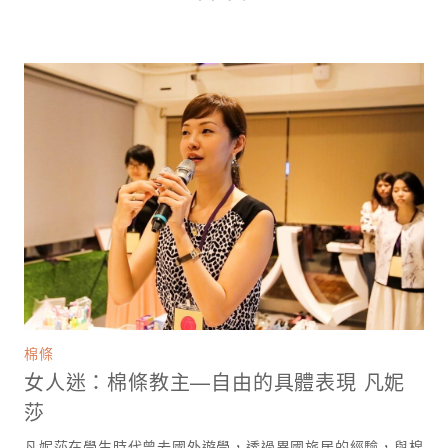
棉條
女人迷：棉條教主—自由的具體表現 凡妮
莎
凡妮莎在學生時代曾去國外遊學，透過異國旅居的經驗，與棉