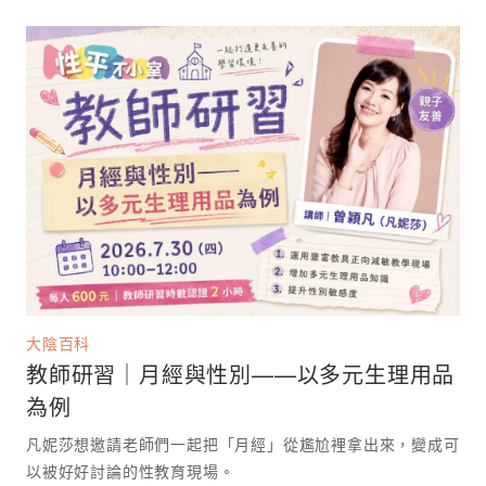
大陰百科
教師研習｜月經與性別——以多元生理用品
為例
凡妮莎想邀請老師們一起把「月經」從尷尬裡拿出來，變成可
以被好好討論的性教育現場。 ⁡