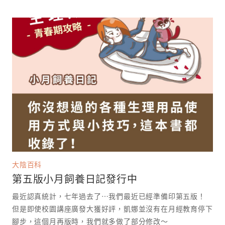
大陰百科
第五版小月飼養日記發行中
最近認真統計，七年過去了⋯我們最近已經準備印第五版！
但是即使校園講座廣發大獲好評，凱娜並沒有在月經教育停下
腳步，這個月再版時，我們就多做了部分修改～