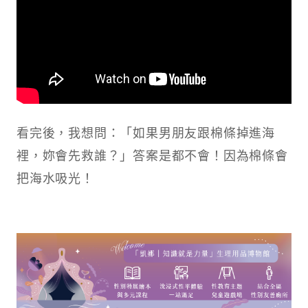
看完後，我想問：「如果男朋友跟棉條掉進海
裡，妳會先救誰？」答案是都不會！因為棉條會
把海水吸光！