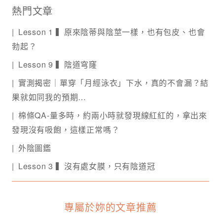
熱門文章
Lesson 1 ▍原來陰蒂與陰莖一樣，也有包皮、也會
勃起？
Lesson 9 ▍陰道穹窿
實測揭密｜單穿「月經泳衣」下水，真的不會漏？結
果就如同我的預期…
棉條QA-量多時，約兩小時就發現線紅紅的，拿出來
發現沒有吸飽，這樣正常嗎？
外陰圖鑑
Lesson 3 ▍沒有處女膜，只有陰道冠
專屬於妳的文章推薦