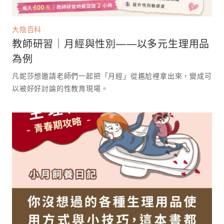
大陰百科
教師研習｜月經與性別——以多元生理用品
為例
凡妮莎想邀請老師們一起把「月經」從尷尬裡拿出來，變成可
以被好好討論的性教育現場。 ⁡