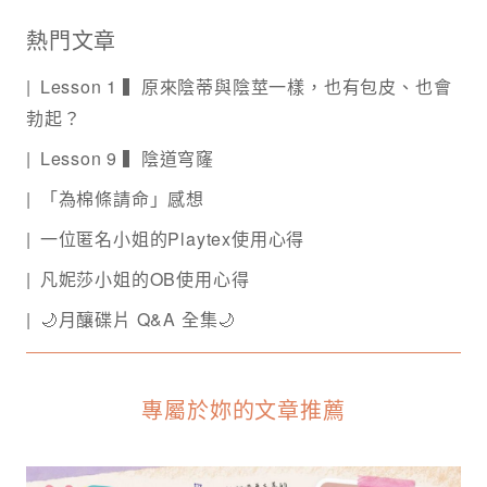
熱門文章
Lesson 1 ▍原來陰蒂與陰莖一樣，也有包皮、也會
勃起？
Lesson 9 ▍陰道穹窿
「為棉條請命」感想
一位匿名小姐的Playtex使用心得
凡妮莎小姐的OB使用心得
🌙月釀碟片 Q&A 全集🌙
專屬於妳的文章推薦