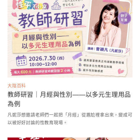
大陰百科
教師研習｜月經與性別——以多元生理用品
為例
凡妮莎想邀請老師們一起把「月經」從尷尬裡拿出來，變成可
以被好好討論的性教育現場。 ⁡