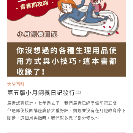
大陰百科
第五版小月飼養日記發行中
最近認真統計，七年過去了⋯我們最近已經準備印第五版！
但是即使校園講座廣發大獲好評，凱娜並沒有在月經教育停下
腳步，這個月再版時，我們就多做了部分修改～