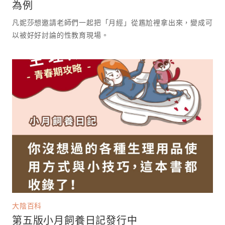
為例
凡妮莎想邀請老師們一起把「月經」從尷尬裡拿出來，變成可
以被好好討論的性教育現場。 ⁡
大陰百科
第五版小月飼養日記發行中