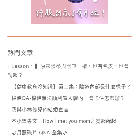
熱門文章
Lesson 1 ▍原來陰蒂與陰莖一樣，也有包皮、也會
勃起？
【健康教育冷知識】第二集：陰道內部長什麼樣子？
棉條QA-棉條無法順利置入體內，會卡住怎麼辦？
我與小棉條兒的結婚宣言
不小盟專文：How I met you mom之發起緣起
🌙月釀碟片 Q&A 全集🌙