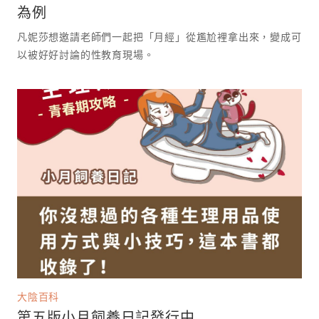
為例
凡妮莎想邀請老師們一起把「月經」從尷尬裡拿出來，變成可
以被好好討論的性教育現場。 ⁡
大陰百科
第五版小月飼養日記發行中