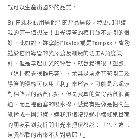
就可以生產出國外的品質。
B) 在親身試用過他們的產品過後，我更加印證
我的第一個想法！山光導管的模具並不是開的很
好，比如說，妳拿起Playtex或是Tampax，會驚
豔於它們導管的光澤渡及細緻的切工&角度設
計，但是拿起山光的導管，就會覺得很「塑膠」
（這種感覺很難形容），尤其是前端花苞開口及
導管的邊緣可以用「利」來形容。可能是凡妮莎
對棉條兒的品質很挑，但是我真的覺得品質很普
通，而且裡面塞的吸水棉，感覺有點像是把衛生
紙揉成一團那樣，連我那個沒見過小棉條兒世面
的朋友看到我拆開山光來把玩都說：「ㄟ？這…
連我都看的出來不太對勁耶！」