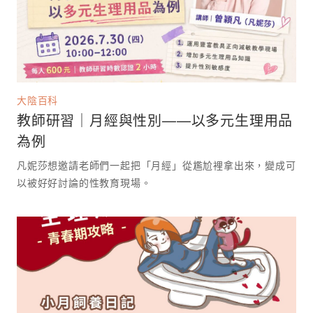
大陰百科
教師研習｜月經與性別——以多元生理用品
為例
凡妮莎想邀請老師們一起把「月經」從尷尬裡拿出來，變成可
以被好好討論的性教育現場。 ⁡