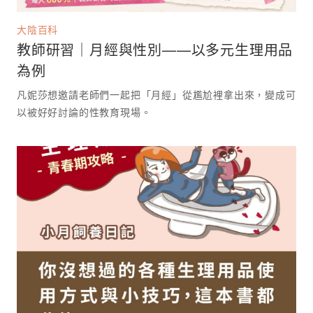
大陰百科
教師研習｜月經與性別——以多元生理用品
為例
凡妮莎想邀請老師們一起把「月經」從尷尬裡拿出來，變成可
以被好好討論的性教育現場。 ⁡