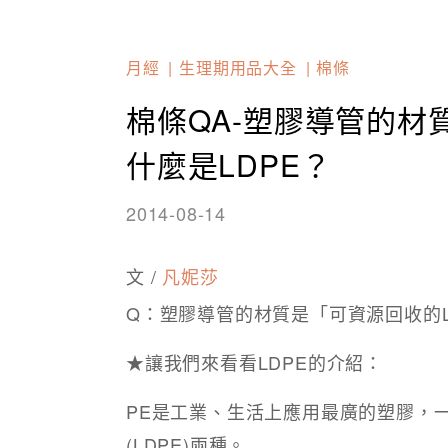
月經
生理期用品大全
棉條
棉條QA-塑膠導管的材
什麼是LDPE？
2014-08-14
文 /
凡妮莎
Q：塑膠導管的材質是「可資源回收的L
★讓我們來看看LDPE的介紹：
PE是工業、生活上應用最廣的塑膠，一
(LDPE)兩種。