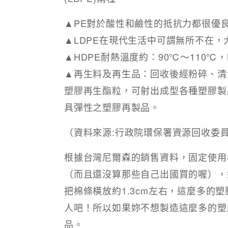
▲PE對於酸性和鹼性的抵抗力都很優
▲LDPE在現代生活中可謂無所不在，
▲HDPE耐熱溫度約：90℃～110℃，
▲再生料及再生品：回收後經粉碎、清
塑膠再生酯粒，可射出成型各種塑膠製
具彈性之塑膠再製品。
（資料來源:行政院環保署資源回收委
根據台灣尼爾森的銷售資料，固定使用
（而且還沒算那些自己出國買的喔），
把棉條橫放約1.3cm左右，這麼多的塑
人吧！所以如果妳不想製造這麼多的塑
品。