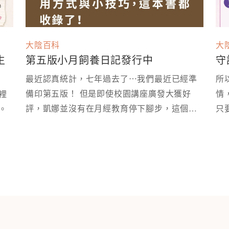
大陰百科
大
生
第五版小月飼養日記發行中
守
最近認真統計，七年過去了⋯我們最近已經準
所
備印第五版！ 但是即使校園講座廣發大獲好
情
裡
評，凱娜並沒有在月經教育停下腳步，這個月
只
拿出來，變成可以被好好討論的性教育現場。 ⁡
再版時，我們就多做了部分修改～