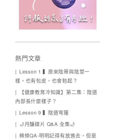
熱門文章
Lesson 1 ▍原來陰蒂與陰莖一
樣，也有包皮、也會勃起？
【健康教育冷知識】第二集：陰道
內部長什麼樣子？
Lesson 9 ▍陰道穹窿
🌙月釀碟片 Q&A 全集🌙
棉條QA-明明記得有放進去，但是