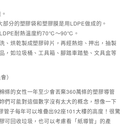
良。
大部分的塑膠袋和塑膠膜是用LDPE做成的。
LDPE耐熱溫度約70℃～90℃。
洗、烘乾製成塑膠碎片，再經熱熔、押出，抽製
品，如垃圾桶、工具箱、腳踏車踏墊、文具盒等
員會）
棉條的女性一年至少會丟棄360萬條的塑膠導管
妳們可能對這個數字沒有太大的概念，想像一下
膠管子每年可以堆疊出92座101大樓的高度！很驚
膠可回收垃圾，也可以考慮看「紙導管」的產