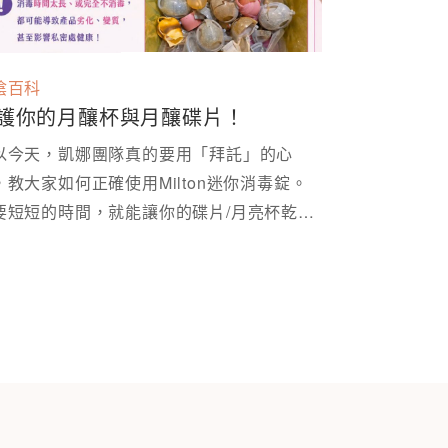
陰百科
護你的月釀杯與月釀碟片！
以今天，凱娜團隊真的要用「拜託」的心
，教大家如何正確使用Milton迷你消毒錠。
要短短的時間，就能讓你的碟片/月亮杯乾淨