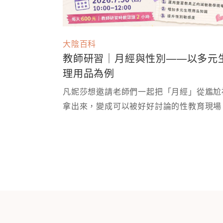
大陰百科
教師研習｜月經與性別——以多元
理用品為例
凡妮莎想邀請老師們一起把「月經」從尷尬