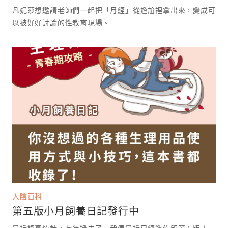
凡妮莎想邀請老師們一起把「月經」從尷尬裡拿出來，變成可
以被好好討論的性教育現場。 ⁡
大陰百科
第五版小月飼養日記發行中
最近認真統計，七年過去了⋯我們最近已經準備印第五版！