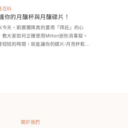
陰百科
護你的月釀杯與月釀碟片！
以今天，凱娜團隊真的要用「拜託」的心
，教大家如何正確使用Milton迷你消毒錠。
要短短的時間，就能讓你的碟片/月亮杯乾淨
關於我們