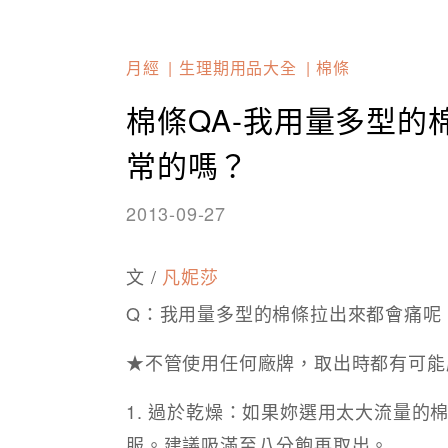
月經
生理期用品大全
棉條
棉條QA-我用量多型的
常的嗎？
2013-09-27
文 /
凡妮莎
Q：我用量多型的棉條拉出來都會痛呢
★不管使用任何廠牌，取出時都有可能
1. 過於乾燥：如果妳選用太大流量
服。建議吸滿至八分飽再取出。