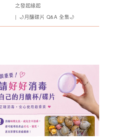
之發起緣起
🌙月釀碟片 Q&A 全集🌙