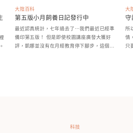
大陰百科
大
生
第五版小月飼養日記發行中
守
最近認真統計，七年過去了⋯我們最近已經準
所
備印第五版！ 但是即使校園講座廣發大獲好
情
裡
評，凱娜並沒有在月經教育停下腳步，這個月
只
拿出來，變成可以被好好討論的性教育現場。 ⁡
再版時，我們就多做了部分修改～
科技