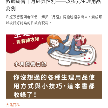
教師研習｜月經與性別——以多元生理用品
為例
凡妮莎想邀請老師們一起把「月經」從尷尬裡拿出來，變成可
以被好好討論的性教育現場。 ⁡
大陰百科