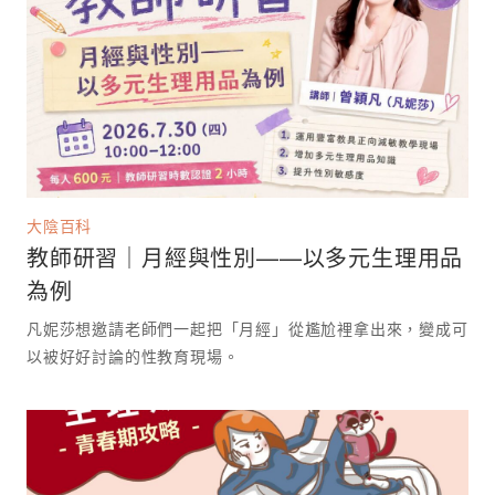
大陰百科
教師研習｜月經與性別——以多元生理用品
為例
凡妮莎想邀請老師們一起把「月經」從尷尬裡拿出來，變成可
以被好好討論的性教育現場。 ⁡