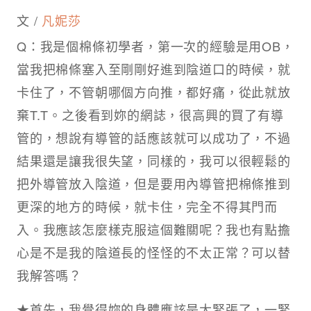
文 /
凡妮莎
Q：我是個棉條初學者，第一次的經驗是用OB，
當我把棉條塞入至剛剛好進到陰道口的時候，就
卡住了，不管朝哪個方向推，都好痛，從此就放
棄T.T。之後看到妳的網誌，很高興的買了有導
管的，想說有導管的話應該就可以成功了，不過
結果還是讓我很失望，同樣的，我可以很輕鬆的
把外導管放入陰道，但是要用內導管把棉條推到
更深的地方的時候，就卡住，完全不得其門而
入。我應該怎麼樣克服這個難關呢？我也有點擔
心是不是我的陰道長的怪怪的不太正常？可以替
我解答嗎？
★首先，我覺得妳的身體應該是太緊張了，一緊