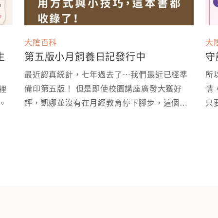
大陰百科
大
生
第五版小月飼養日記發行中
守
最近認真統計，七年過去了⋯我們最近已經準
所
備印第五版！ 但是即使校園講座廣發大獲好
情
裡
評，凱娜並沒有在月經教育停下腳步，這個月
只
拿出來，變成可以被好好討論的性教育現場。 ⁡
再版時，我們就多做了部分修改～