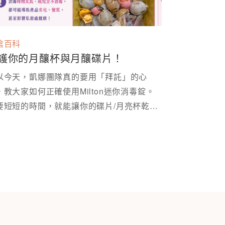
陰百科
護你的月釀杯與月釀碟片！
以今天，凱娜團隊真的要用「拜託」的心
，教大家如何正確使用Milton迷你消毒錠。
要短短的時間，就能讓你的碟片/月亮杯乾淨