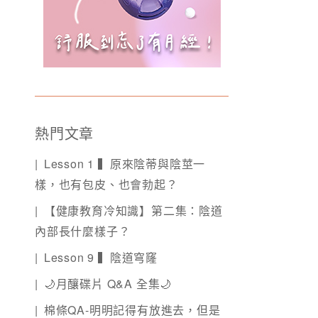
熱門文章
Lesson 1 ▍原來陰蒂與陰莖一
樣，也有包皮、也會勃起？
【健康教育冷知識】第二集：陰道
內部長什麼樣子？
Lesson 9 ▍陰道穹窿
🌙月釀碟片 Q&A 全集🌙
棉條QA-明明記得有放進去，但是