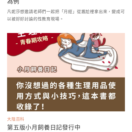
為例
凡妮莎想邀請老師們一起把「月經」從尷尬裡拿出來，變成可
以被好好討論的性教育現場。 ⁡
大陰百科
第五版小月飼養日記發行中