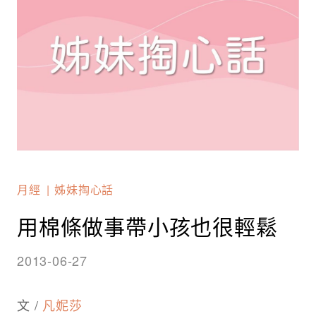
月經
姊妹掏心話
用棉條做事帶小孩也很輕鬆
2013-06-27
文 /
凡妮莎