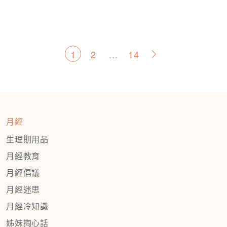
文
1
2
...
14
>
章
分
頁
月經
生理期用品
月經教育
月經倡議
月經迷思
月經冷知識
姊妹掏心話