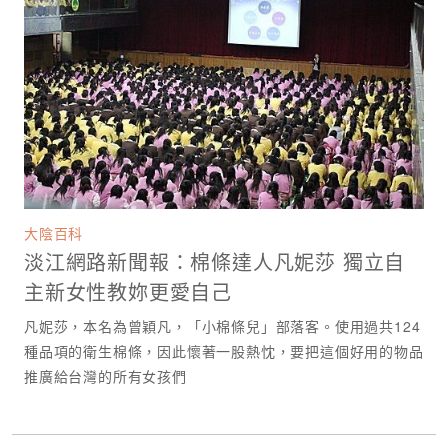
大陰百科
淡江網路新聞報：棉條達人凡妮莎 獨立自
主新女性教妳更愛自己
凡妮莎，本名為曾穎凡，「小棉條兒」部落客。使用過共124
種品項的衛生棉條，因此懷著一股熱忱，要把這個好用的物品
推廣給台灣的所有女孩們