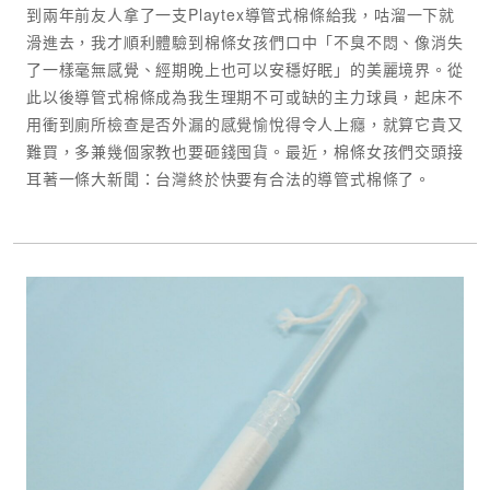
到兩年前友人拿了一支Playtex導管式棉條給我，咕溜一下就
滑進去，我才順利體驗到棉條女孩們口中「不臭不悶、像消失
了一樣毫無感覺、經期晚上也可以安穩好眠」的美麗境界。從
此以後導管式棉條成為我生理期不可或缺的主力球員，起床不
用衝到廁所檢查是否外漏的感覺愉悅得令人上癮，就算它貴又
難買，多兼幾個家教也要砸錢囤貨。最近，棉條女孩們交頭接
耳著一條大新聞：台灣終於快要有合法的導管式棉條了。