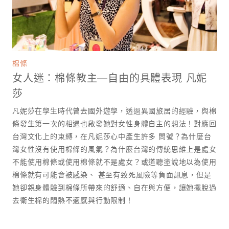
棉條
女人迷：棉條教主—自由的具體表現 凡妮
莎
凡妮莎在學生時代曾去國外遊學，透過異國旅居的經驗，與棉
條發生第一次的相遇也啟發她對女性身體自主的想法！對應回
台灣文化上的束縛，在凡妮莎心中產生許多 問號？為什麼台
灣女性沒有使用棉條的風氣？為什麼台灣的傳統思維上是處女
不能使用棉條或使用棉條就不是處女？或道聽塗說地以為使用
棉條就有可能會被感染、 甚至有致死風險等負面訊息，但是
她卻親身體驗到棉條所帶來的舒適、自在與方便，讓她擺脫過
去衛生棉的悶熱不適感與行動限制！