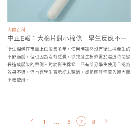
大陰百科
中正E報：大棉片對小棉條 學生反應不一
衛生棉條在市面上已販售多年，使用時雖然沒有衛生棉產生的
不舒適感，但也因為沒有感覺，導致發生棉條置於陰道時間過
長造成感染的案例。對於衛生棉條，已有部分學生使用且認為
效果不錯，但也有學生表示從未聽過，或是因其需置入體內而
不敢使用。
文
1
...
6
7
8
<
>
章