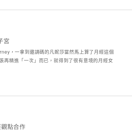
與子宮
ourney，一拿到邀請碼的凡妮莎當然馬上算了月經這個
張再精進「一次」而已，就得到了很有意境的月經女
月經觀點合作