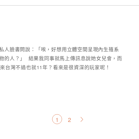
私人臉書問說：「唉，好想用立體空間呈現內生殖系
人？」​ ⁡​ 結果我同事就馬上傳訊息說她女兒會，而
塊來台灣不過也就11年？看來是很資深的玩家呢！
文
1
2
>
章