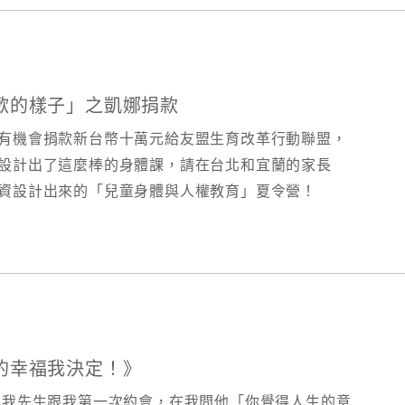
的樣子」​之凱娜捐款
有機會捐款新台幣十萬元給友盟生育改革行動聯盟，
設計出了這麼棒的身體課，請在台北和宜蘭的家長
資設計出來的「兒童身體與人權教育」夏令營！
的幸福我決定！》
是我先生跟我第一次約會，在我問他「你覺得人生的意