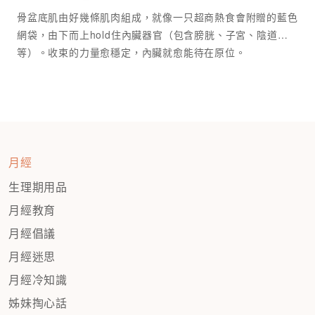
骨盆底肌由好幾條肌肉組成，就像一只超商熱食會附贈的藍色
網袋，由下而上hold住內臟器官（包含膀胱、子宮、陰道…
等）。收束的力量愈穩定，內臟就愈能待在原位。
月經
生理期用品
月經教育
月經倡議
月經迷思
月經冷知識
姊妹掏心話