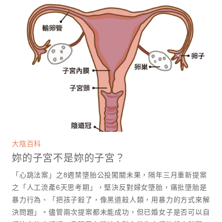
大陰百科
妳的子宮不是妳的子宮？
「心跳法案」之8週禁墮胎公投闖關未果，隔年三月重新提案
之「人工流產6天思考期」，堅決反對婦女墮胎，痛批墮胎是
暴力行為、「把孩子殺了，像黑道殺人類，用暴力的方式來解
決問題」。儘管兩次提案都未能成功，但已婚女子是否可以自